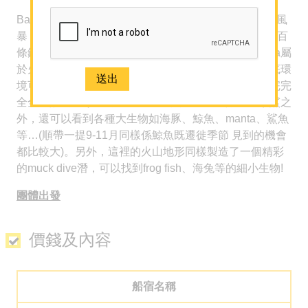
潛水旅遊及課程
Banda Sea(班達海)來這裡潛水的人多是為了看錘頭鯊風
-
暴！每年的9至11月是錘頭鯊遷徙季節，會常有數十數百
關於我們
條錘頭鯊出現，可以以超近距離看到他們。Banda Sea屬
關於 Sun N Sea Holidays
於火山群島地形，其地形孕育咗大量海洋生物，其海底環
團隊介紹
境可謂精彩絕倫，清澈既海水甚至會令你忘記深度，完完
全全沉醉於七彩既珊瑚及各種既魚群當中。除了錘頭鯊之
人才招聘
外，還可以看到各種大生物如海豚、鯨魚、manta、鯊魚
等…(順帶一提9-11月同樣係鯨魚既遷徙季節 見到的機會
網誌
都比較大)。另外，這裡的火山地形同樣製造了一個精彩
媒體報導
的muck dive潛，可以找到frog fish、海兔等的細小生物!
聯絡我們
團體出發
免費取得 Sun N Sea 最新資訊
價錢及內容
2926 1668(旺角)
船宿名稱