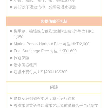
小食、熱飲、咖啡、茶、美祿及汽水
共17次下潛連汽樽、鉛帶及潛水導遊
套餐價錢不包括
機場稅、機場保安稅及燃油附加費: 約每位 HKD
1,050
Marine Park & Harbour Fee: 每位 HKD2,000
Fuel Surcharge Fee: 每位 HKD1,600
旅遊保險
潛水儀器租用
建議小費每人 US$200-US$300
附註
價格及細則如有更改，恕不另行通知
香港旅遊業議會建議旅客出發前購買合乎自己需要