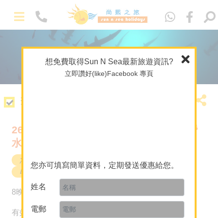
Eng
想免費取得Sun N Sea最新旅遊資訊?
立即讚好(like)Facebook 專頁
套票簡介
26年10月12日 Banda Sea 班達海船宿潛
-
水團 ~ 最後1位 KM Blue Manta
精選套票
馬爾代夫專門店
潛水旅遊及課程
潛水旅遊
Ambon
您亦可填寫簡單資料，定期發送優惠給您。
印尼
海外婚禮及攝影
姓名
HK$35,790
主題 / 深度遊
8晚
起
A+酒店套票
電郵
有效日期至2026年10月12日