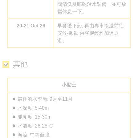
間清洗及晾乾潛水裝備，並可放
鬆休息一下。
20-21 Oct 26
早餐後下船, 再由專車接送前往
安汶機場, 乘客機經雅加達返
港。
其他
小貼士
最佳潛水季節: 9月至11月
水深度: 5-40m
能見度: 15-30m
水溫度: 26-28°C
海流: 中等至強