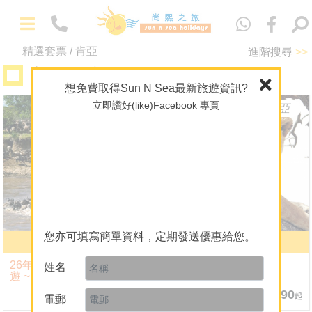
Eng
精選套票 / 肯亞
進階搜尋
>>
主題 / 深度遊
想免費取得Sun N Sea最新旅遊資訊?
-
精選套票
立即讚好(like)Facebook 專頁
肯亞
肯亞
馬爾代夫專門店
海外婚禮及攝影
主題 / 深度遊
A+酒店套票
潛水旅遊及課程
您亦可填寫簡單資料，定期發送優惠給您。
-
馬拉河動物大遷徙
肯雅 9天
關於我們
26年7月31日肯亞10天深度
飛行優越獵奇之旅
關於 Sun N Sea Holidays
姓名
遊 ~ 團體出發
團隊介紹
8晚 $48,490
7晚 $46,690
起
起
電郵
人才招聘