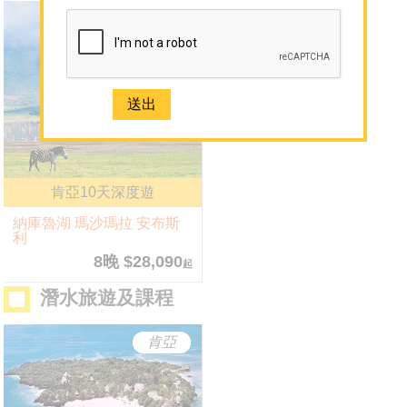
肯亞
網誌
媒體報導
聯絡我們
免費取得 Sun N Sea 最新資訊
2926 1668(旺角)
肯亞10天深度遊
納庫魯湖 瑪沙瑪拉 安布斯
利
8晚 $28,090
起
潛水旅遊及課程
肯亞