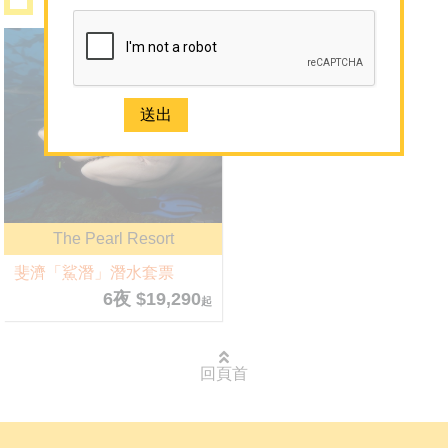
網誌
Pacific Harbour
媒體報導
斐濟
聯絡我們
免費取得 Sun N Sea 最新資訊
2926 1668(旺角)
The Pearl Resort
斐濟「鯊潛」潛水套票
6夜 $19,290
起
回頁首