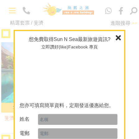
Eng
精選套票 / 斐濟
進階搜尋
>>
A+酒店套票
-
精選套票
想免費取得Sun N Sea最新旅遊資訊?
馬爾代夫專門店
立即讚好(like)Facebook 專頁
斐濟
海外婚禮及攝影
主題 / 深度遊
A+酒店套票
潛水旅遊及課程
-
關於我們
您亦可填寫簡單資料，定期發送優惠給您。
Six Senses Fiji Re...
關於 Sun N Sea Holidays
斐濟豪華渡假酒店
姓名
團隊介紹
3晚 $21,590
起
人才招聘
電郵
潛水旅遊及課程