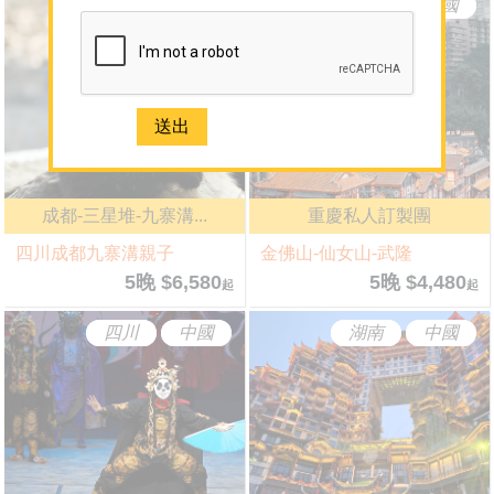
四川
中國
重慶
中國
關於 Sun N Sea Holidays
團隊介紹
人才招聘
網誌
媒體報導
成都-三星堆-九寨溝...
重慶私人訂製團
聯絡我們
四川成都九寨溝親子
金佛山-仙女山-武隆
免費取得 Sun N Sea 最新資訊
5晚 $6,580
5晚 $4,480
起
起
四川
中國
湖南
中國
2926 1668(旺角)