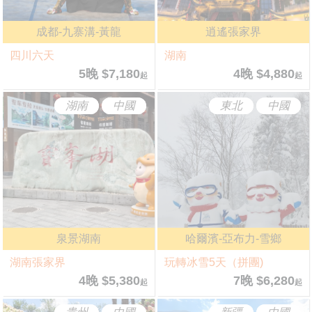
成都-九寨溝-黃龍
逍遙張家界
四川六天
湖南
5晚 $7,180
4晚 $4,880
起
起
湖南
中國
東北
中國
泉景湖南
哈爾濱-亞布力-雪鄉
湖南張家界
玩轉冰雪5天（拼團)
4晚 $5,380
7晚 $6,280
起
起