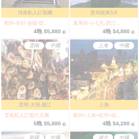
河南私人訂製團
貴州經典5天
鄭州-登封-洛陽-欒...
黃果樹-小七孔-西江...
4晚 $5,880
4晚 $4,880
起
起
雲南
中國
上海
中國
昆明-大理-麗江
上海
雲南私人訂製六天團
蘇州+上海+杭州+紹...
5晚 $5,880
4晚 $4,280
起
起
新疆
中國
湖北
中國