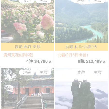
貴州
中國
新疆
中國
貴陽-興義-安順
新疆-私享•北疆9天
貴州賞花(繡球花)
北疆(9月3日出發）
4晚 $4,780
9晚 $13,499
起
起
河南
中國
貴州
中國