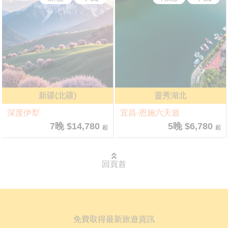
新疆(北疆)
靈秀湖北
深度伊犁
宜昌-恩施六天遊
7晚 $14,780
5晚 $6,780
起
起
回頁首
免費取得最新旅遊資訊