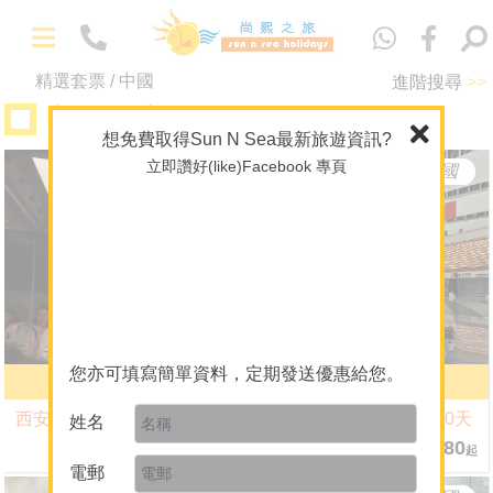
Eng
精選套票 / 中國
進階搜尋
>>
主題 / 深度遊
想免費取得Sun N Sea最新旅遊資訊?
立即讚好(like)Facebook 專頁
陕西
中國
新疆
中國
-
精選套票
馬爾代夫專門店
海外婚禮及攝影
主題 / 深度遊
您亦可填寫簡單資料，定期發送優惠給您。
網紅西安
新疆(南北疆)
A+酒店套票
西安
帕米爾高原·VIP精華遊10天
姓名
潛水旅遊及課程
4晚 $5,580
9晚 $19,480
起
起
電郵
-
關於我們