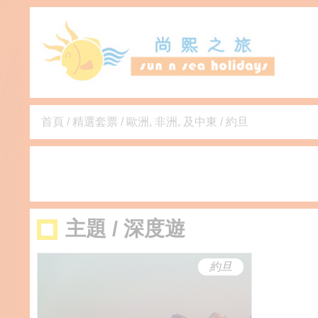
首頁
/
精選套票
/
歐洲, 非洲, 及中東
/
約旦
主題 / 深度遊
約旦