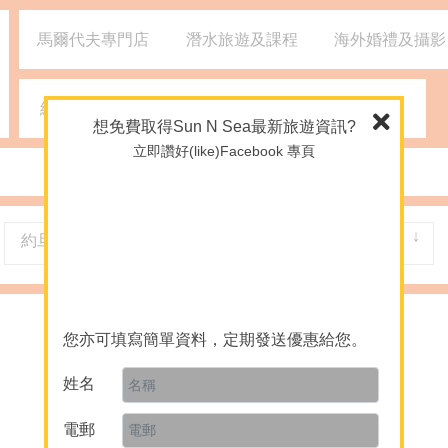
馬爾代夫專門店
潛水旅遊及課程
海外婚禮及攝影
網誌
媒體報導
2926 1668
(旺角)
想免費取得Sun N Sea最新旅遊資訊?
立即讚好(like)Facebook 專頁
約旦
-- 所有城市 --
您亦可填寫簡單資料，定期發送優惠給您。
姓名
電郵