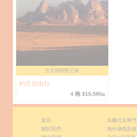
古文明朝聖之旅
約旦自由行
4 晚 $15,590
起
首頁
馬爾代夫專門
關於我們
海外婚禮及攝