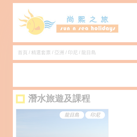
首頁
/
精選套票
/
亞洲
/
印尼
/
龍目島
潛水旅遊及課程
龍目島
印尼