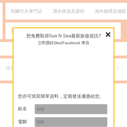
馬爾代夫專門店
潛水旅遊及課程
海外婚禮及攝影
網誌
媒體報導
2926 1668
(旺角)
想免費取得Sun N Sea最新旅遊資訊?
立即讚好(like)Facebook 專頁
印尼
龍目島
您亦可填寫簡單資料，定期發送優惠給您。
姓名
電郵