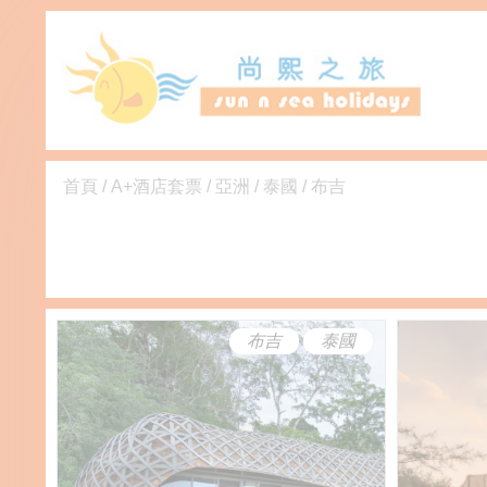
首頁
/
A+酒店套票
/
亞洲
/
泰國
/
布吉
布吉
泰國