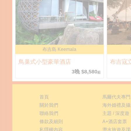
布吉島 Keemala
鳥巢式小型豪華酒店
布吉寇
3晚 $8,580
起
首頁
馬爾代夫專門
關於我們
海外婚禮及攝
聯絡我們
主題 / 深度遊
條款及細則
A+酒店套票
私隱權內容
潛水旅遊及課