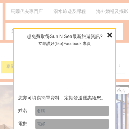
馬爾代夫專門店
潛水旅遊及課程
海外婚禮及攝影
網誌
媒體報導
2926 1668
(旺角)
想免費取得Sun N Sea最新旅遊資訊?
立即讚好(like)Facebook 專頁
泰國
布吉
布吉
泰國
布吉
您亦可填寫簡單資料，定期發送優惠給您。
姓名
電郵