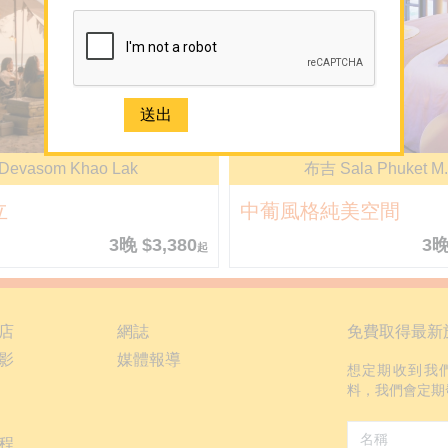
Devasom Khao Lak
布吉 Sala Phuket M.
立
中葡風格純美空間
3晚 $3,380
3晚
起
店
網誌
免費取得最新
影
媒體報導
想定期收到我
料，我們會定期
程