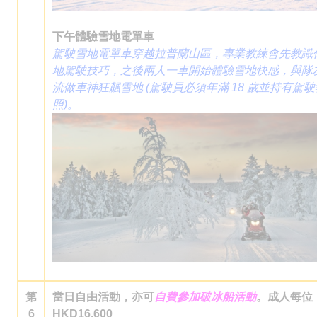
下午體驗雪地電單車
駕駛雪地電單車穿越拉普蘭山區，專業教練會先教識
地駕駛技巧，之後兩人一車開始體驗雪地快感，與隊
流做車神狂飆雪地 (駕駛員必須年滿 18 歲並持有駕駛
照)。
第
當日自由活動，亦可
自費參加破冰船活動
。成人每位
6
HKD16,600