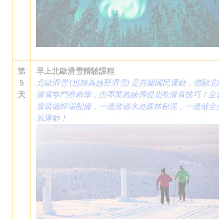
第
早上北歐滑雪體驗課程
5
北歐滑雪 (也稱為越野滑雪) 是芬蘭國民運動，體驗
北
天
滑雪零門檻教學，由專業教練傳授北歐滑雪技巧！全
雪裝備即場配備，一邊滑過水晶森林秘境，一邊做全
氧運動！