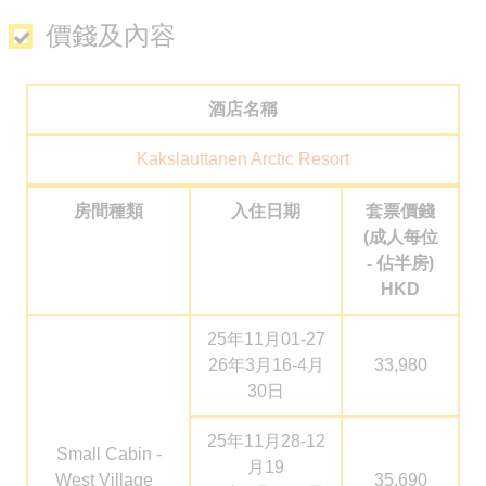
人才招聘
價錢及內容
網誌
酒店名稱
媒體報導
聯絡我們
Kakslauttanen Arctic Resort
免費取得 Sun N Sea 最新資訊
房間種類
入住日期
套票價錢
(成人
每位
2926 1668(旺角)
-
佔半房)
HKD
25年11月01-27
26年3月16-4月
33,980
30日
25年11月28-12
Small Cabin -
月19
West Village
35,690