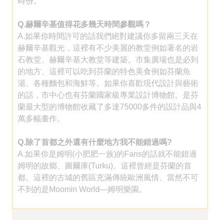
時份。
Q.赫爾辛基值得花多幾天時間參觀嗎？
A.如果你時間許可的話我們絕對建議你多留兩三天在
赫爾辛基觀光，這裡有不少美麗的教堂例如著名的岩
石教堂、赫爾辛基大教堂等建築。市集廣場也是必到
的地方、這裡可以吃到芬蘭的特色美食例如芬蘭魚
湯、各種麵包和海鮮等。如果你喜歡現代設計與藝術
的話，市中心也有芬蘭國家級專業設計博物館。是芬
蘭最大型的博物館收藏了多達75000多件的設計品與4
萬多幅畫作。
Q.除了首都之外還有什麼地方我不能錯過嗎?
A.如果你是姆明(小肥肥一族)的Fans的話就不能錯過
姆明的故鄉、圖爾庫(Turku)。這裡曾經是芬蘭的首
都。這裡的古城的舊區充滿傳統歐洲風情、當然不可
不到的是Moomin World—姆明樂園。