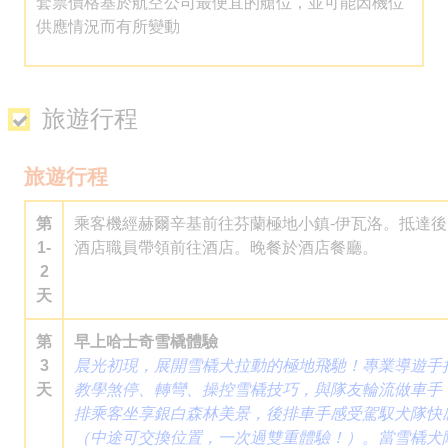
套票價格基於航空公司最便宜的艙位，並可能因機位
供應情況而有所變動
旅遊行程
旅遊行程
第
乘客機經赫爾辛基前往芬蘭極地小鎮-伊瓦洛。抵達後
1-
酒店職員帶領前往酒店。晚餐於酒店餐廳。
2
天
第
早上哈士奇雪橇體驗
3
晨光初現，展開雪橇犬拉動的極地飛馳！專業導遊手
天
教學煞停、轉彎、操控雪橇技巧，與隊友輪流做車手
排乘客坐享銀白森林美景，後排車手感受駕馭犬隊快
（中途可交換位置，一次過雙重體驗！）。當雪橇犬