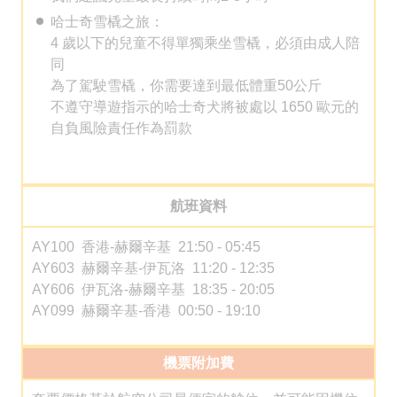
哈士奇雪橇之旅：
4 歲以下的兒童不得單獨乘坐雪橇，必須由成人陪
同
為了駕駛雪橇，你需要達到最低體重50公斤
不遵守導遊指示的哈士奇犬將被處以 1650 歐元的
自負風險責任作為罰款
航班資料
AY100 香港-赫爾辛基 21:50 - 05:45
AY603 赫爾辛基-伊瓦洛 11:20 - 12:35
AY606 伊瓦洛-赫爾辛基 18:35 - 20:05
AY099 赫爾辛基-香港 00:50 - 19:10
機票附加費