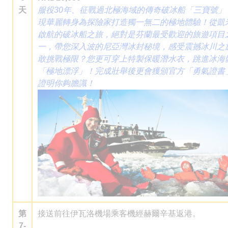
天
服役30年、征戰過北極海域的傳奇破冰船「三寶號」
現華麗轉身為探險家打造獨一無二的極地體驗！從凱
啟航的破冰船之旅，絕對是芬蘭最受歡迎的旅遊項目
一，帶您深入波的尼亞灣冰封秘境，感受震撼冰川之
敢挑戰極限？您更可穿上特製保暖潛水衣，跳進冰海
「極地漂浮」！完成壯舉後更會獲頒官方「勇氣證書
證明你夠膽識！
第
接送前往伊瓦洛機場乘客機經赫爾辛基返港。
7-