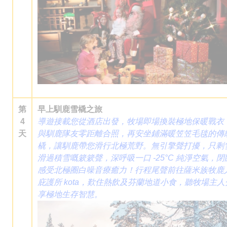
第
早上馴鹿雪橇之旅
4
導遊接載您從酒店出發，牧場即場換裝極地保暖戰衣
天
與馴鹿隊友零距離合照，再安坐鋪滿暖笠笠毛毯的傳
橇，讓馴鹿帶您滑行北極荒野。無引擎聲打擾，只剩
滑過積雪嘅簌簌聲，深呼吸一口 -25°C 純淨空氣，閉
感受北極圈白噪音療癒力！行程尾聲前往薩米族牧鹿
庇護所 kota，歎住熱飲及芬蘭地道小食，聽牧場主人
享極地生存智慧。