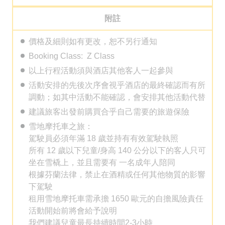
附註
價格及細則如有更改，恕不另行通知
Booking Class: Z Class
以上行程活動須與酒店其他客人一起參與
活動安排的先後次序會視乎酒店的最終確認而有所
調動；如其中活動不能確認，會安排其他活動代替
建議旅客出發前購買合乎自己需要的旅遊保險
雪地摩托車之旅：
駕駛員必須年滿 18 歲並持有有效駕駛執照
所有 12 歲以下兒童/身高 140 公分以下的客人只可
坐在雪橇上，並且需要有 一名成年人陪同
根據芬蘭法律，禁止在酒精或任何其他物質的影響
下駕駛
租用雪地摩托車需承擔 1650 歐元的自擔風險責任
活動開始前將會給予說明
我們建議兒童最長持續時間2-3小時