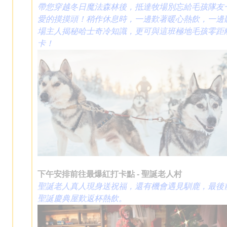
帶您穿越冬日魔法森林後，抵達牧場別忘給毛孩隊友
愛的摸摸頭！稍作休息時，一邊歎著暖心熱飲，一邊
場主人揭秘哈士奇冷知識，更可與這班極地毛孩零距
卡！
下午安排前往最爆紅打卡點 - 聖誕老人村
聖誕老人真人現身送祝福，還有機會遇見馴鹿，最後
聖誕慶典屋歎返杯熱飲。