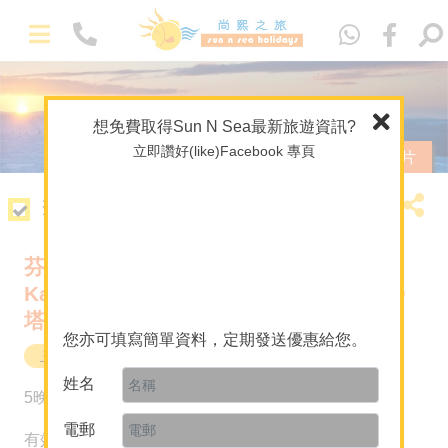
Eng
想免費取得Sun N Sea最新旅遊資訊?
立即讚好(like)Facebook 專頁
查看相片
套票簡介
芬蘭追逐北極光 & 聖誕老人村
Kakslauttanen Arctic Resort (卡克斯勞
塔寧極光度假村)
您亦可填寫簡單資料，定期發送優惠給您。
主題 / 深度遊
芬蘭
姓名
HK$33,980
5晚
起
電郵
有效日期至2026年4月30日