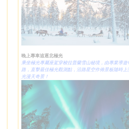
晚上專車追逐北極光
乘坐極光專屬座駕穿梭拉普蘭雪山秘境，由專業導遊
路，直擊最佳極光觀測點，沿路星空作佈景板隨時上
光漫天奇景！