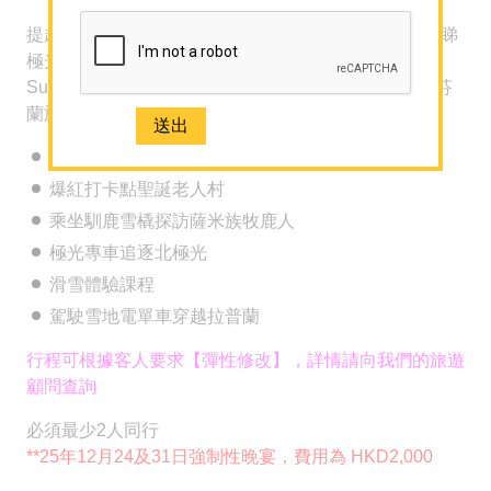
提起芬蘭旅遊您會想到什麼呢? 聖誕老人? 入住玻璃屋睇
極光?
Sun N Sea Holidays 的芬蘭套票可以一次滿足哂你對芬
蘭旅遊的願望!
哈士奇犬雪橇體驗
-
精選套票
爆紅打卡點聖誕老人村
馬爾代夫專門店
乘坐馴鹿雪橇探訪薩米族牧鹿人
極光專車追逐北極光
海外婚禮及攝影
滑雪體驗課程
主題 / 深度遊
駕駛雪地電單車穿越拉普蘭
A+酒店套票
行程可根據客人要求【彈性修改】，詳情請向我們的旅遊
潛水旅遊及課程
顧問查詢
-
關於我們
必須最少2人同行
關於 Sun N Sea Holidays
**25年12月24及31日強制性晚宴，費用為 HKD2,000
團隊介紹