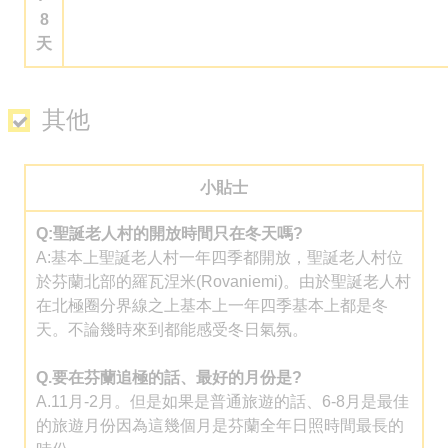
8
天
其他
小貼士
Q:聖誕老人村的開放時間只在冬天嗎?
A:基本上聖誕老人村一年四季都開放，聖誕老人村位
於芬蘭北部的羅瓦涅米(Rovaniemi)。由於聖誕老人村
在北極圈分界線之上基本上一年四季基本上都是冬
天。不論幾時來到都能感受冬日氣氛。
Q.要在芬蘭追極的話、最好的月份是?
A.11月-2月。但是如果是普通旅遊的話、6-8月是最佳
的旅遊月份因為這幾個月是芬蘭全年日照時間最長的