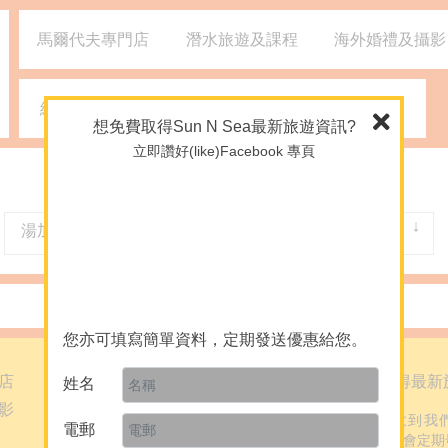
馬爾代夫專門店
潛水旅遊及課程
海外婚禮及攝影
網誌
媒體報導
2926 1668
(旺角)
想免費取得Sun N Sea最新旅遊資訊?
立即讚好(like)Facebook 專頁
湯加
-- 所有城市 --
暫時沒有提供資料
您亦可填寫簡單資料，定期發送優惠給您。
店
網誌
免費取得最新
姓名
影
媒體報導
想定期收到我
電郵
料，我們會定期