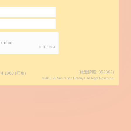
(旅遊牌照: 352362)
74 1988
(旺角)
©2010-26 Sun N Sea Holidays. All Right Reserved.